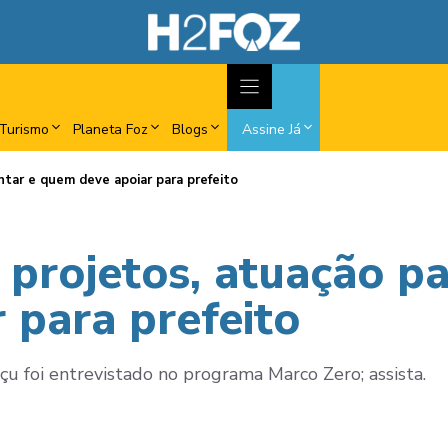
Turismo
Planeta Foz
Blogs
Assine Já
tar e quem deve apoiar para prefeito
projetos, atuação p
 para prefeito
 foi entrevistado no programa Marco Zero; assista.