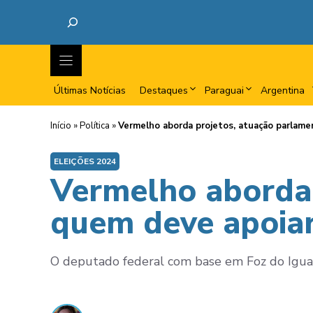
Últimas Notícias
Destaques
Paraguai
Argentina
Início
»
Política
»
Vermelho aborda projetos, atuação parlamen
ELEIÇÕES 2024
Vermelho aborda 
quem deve apoiar
O deputado federal com base em Foz do Iguaçu