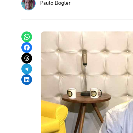
Paulo Bogler
Share on WhatsApp
Share on Facebook
Share on Threads
Share on Telegram
Share on LinkedIn