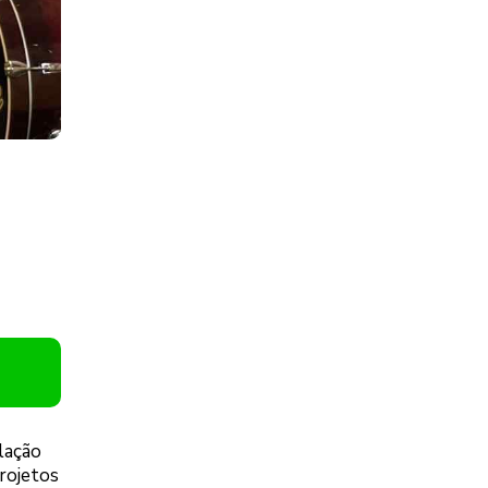
lação
projetos