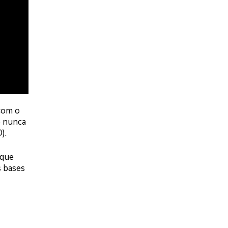
com o
e nunca
).
 que
s bases