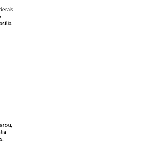
erais.
o
ília.
parou,
lia
s.