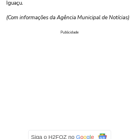
Iguaçu.
(Com informações da Agência Municipal de Notícias)
Publicidade
Siga o H2FOZ no
G
o
o
g
l
e