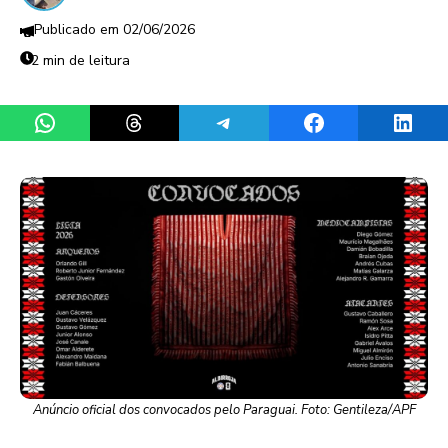
02/06/2026
2 min de leitura
Share on WhatsApp
Share on Threads
Share on Telegram
Share on Facebook
Share 
Anúncio oficial dos convocados pelo Paraguai. Foto: Gentileza/APF