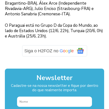
Bragantino-BRA), Álex Arce (Independiente
Rivadavia-ARG), Julio Enciso (Strasbourg-FRA) e
Antonio Sanabria (Cremonese-ITA).
O Paraguai está no Grupo D da Copa do Mundo, ao
lado de Estados Unidos (12/6, 22h), Turquia (20/6, 0h)
e Austrália (25/6, 23h).
Siga o H2FOZ no
G
o
o
g
l
e
Newsletter
Cadastre-se na nossa newsletter e fique por dentro
do que realmente importa.