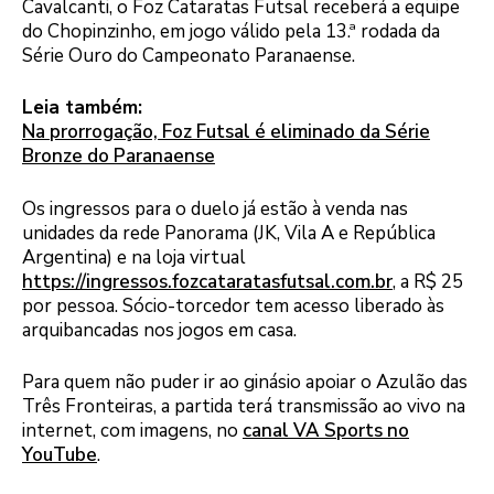
Cavalcanti, o Foz Cataratas Futsal receberá a equipe
do Chopinzinho, em jogo válido pela 13.ª rodada da
Série Ouro do Campeonato Paranaense.
Leia também:
Na prorrogação, Foz Futsal é eliminado da Série
Bronze do Paranaense
Os ingressos para o duelo já estão à venda nas
unidades da rede Panorama (JK, Vila A e República
Argentina) e na loja virtual
https://ingressos.fozcataratasfutsal.com.br
, a R$ 25
por pessoa. Sócio-torcedor tem acesso liberado às
arquibancadas nos jogos em casa.
Para quem não puder ir ao ginásio apoiar o Azulão das
Três Fronteiras, a partida terá transmissão ao vivo na
internet, com imagens, no
canal VA Sports no
YouTube
.