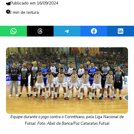
16/09/2024
2 min de leitura
Share on WhatsApp
Share on Threads
Share on Telegram
Share on Facebook
Share 
Equipe durante o jogo contra o Corinthians, pela Liga Nacional de
Futsal. Foto: Abel da Banca/Foz Cataratas Futsal