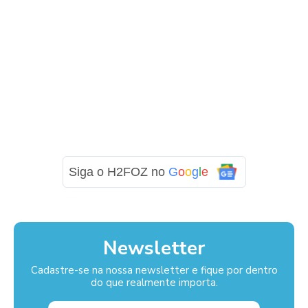
Siga o H2FOZ no
G
o
o
g
l
e
Newsletter
Cadastre-se na nossa newsletter e fique por dentro
do que realmente importa.