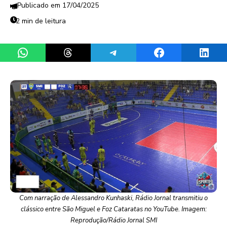
17/04/2025
2 min de leitura
Share on WhatsApp
Share on Threads
Share on Telegram
Share on Facebook
Share 
Com narração de Alessandro Kunhaski, Rádio Jornal transmitiu o
clássico entre São Miguel e Foz Cataratas no YouTube. Imagem:
Reprodução/Rádio Jornal SMI