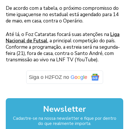
De acordo com a tabela, o próximo compromisso do
time iguaçuense no estadual está agendado para 14
de maio, em casa, contra o Operário.
Até lá, o Foz Cataratas focará suas atenções na
Liga
Nacional de Futsal
, a principal competição do país.
Conforme a programação, a estreia será na segunda-
feira (21), fora de casa, contra o Santo André, com
transmissão ao vivo na LNF TV (YouTube).
Siga o H2FOZ no
G
o
o
g
l
e
Newsletter
Cadastre-se na nossa newsletter e fique por dentro
do que realmente importa.