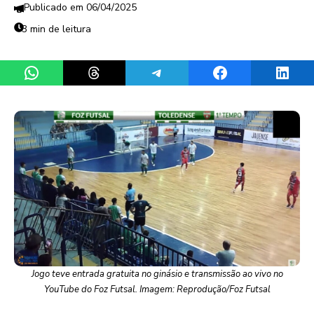
06/04/2025
3 min de leitura
Share on WhatsApp
Share on Threads
Share on Telegram
Share on Facebook
Share 
Jogo teve entrada gratuita no ginásio e transmissão ao vivo no
YouTube do Foz Futsal. Imagem: Reprodução/Foz Futsal