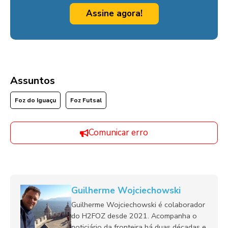
Assine agora!
Assuntos
Foz do Iguaçu
Foz Futsal
Comunicar erro
Guilherme Wojciechowski
Guilherme Wojciechowski é colaborador
do H2FOZ desde 2021. Acompanha o
noticiário da fronteira há duas décadas e