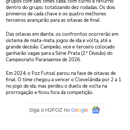
grupos com seis times cada, com turno e returno
dentro do grupo, totalizando dez rodadas. Os dois
primeiros de cada chave e os quatro melhores
terceiros avançarão para as oitavas de final.
Das oitavas em diante, os confrontos ocorrerão em
sistema de mata-mata, jogos de ida e volta, até a
grande decisão. Campeão, vice e terceiro colocado
ganharão vagas para a Série Prata (2.ª Divisão) do
Campeonato Paranaense de 2026.
Em 2024, o Foz Futsal parou na fase de oitavas de
final. O time chegou a vencer o Clevelândia por 2 a 1
no jogo de ida, mas perdeu o duelo de volta na
prorrogação e ficou fora da competição.
Siga o H2FOZ no
G
o
o
g
l
e