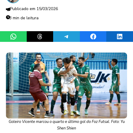
15/03/2026
3 min de leitura
Share on WhatsApp
Share on Threads
Share on Telegram
Share on Facebook
Share 
Goleiro Vicente marcou o quarto e último gol do Foz Futsal. Foto: Yu
Shen Shien