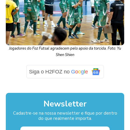
Jogadores do Foz Futsal agradecem pelo apoio da torcida. Foto: Yu
Shen Shien
Siga o H2FOZ no
G
o
o
g
l
e
Newsletter
Cadastre-se na nossa newsletter e fique por dentro
do que realmente importa.