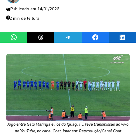
14/01/2026
2 min de leitura
Share on WhatsApp
Share on Threads
Share on Telegram
Share on Facebook
Share 
Jogo entre Galo Maringá e Foz do Iguaçu FC teve transmissão ao vivo
no YouTube, no canal Goat. Imagem: Reprodução/Canal Goat