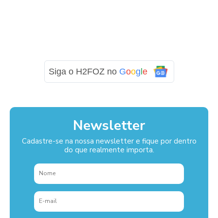
Siga o H2FOZ no
G
o
o
g
l
e
Newsletter
Cadastre-se na nossa newsletter e fique por dentro
do que realmente importa.