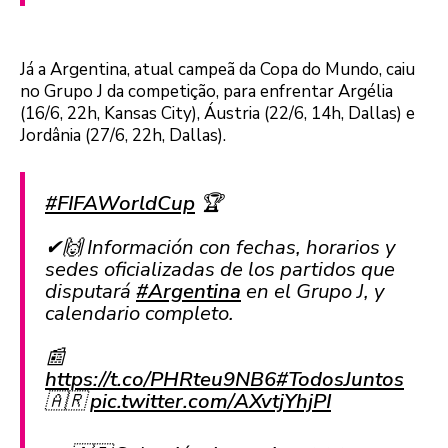
Já a Argentina, atual campeã da Copa do Mundo, caiu
no Grupo J da competição, para enfrentar Argélia
(16/6, 22h, Kansas City), Áustria (22/6, 14h, Dallas) e
Jordânia (27/6, 22h, Dallas).
#FIFAWorldCup
🏆
✔🙌 Información con fechas, horarios y
sedes oficializadas de los partidos que
disputará
#Argentina
en el Grupo J, y
calendario completo.
📰
https://t.co/PHRteu9NB6
#TodosJuntos
🇦🇷
pic.twitter.com/AXvtjYhjPI