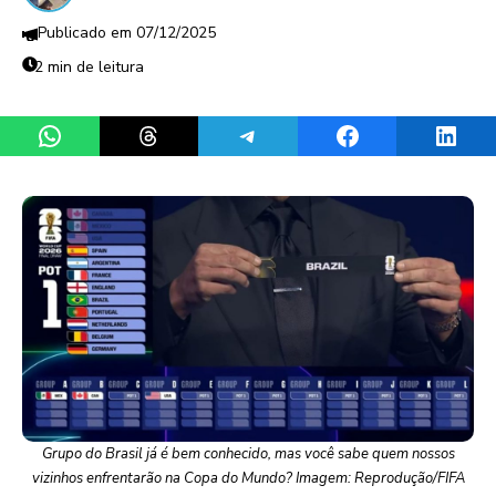
07/12/2025
2 min de leitura
Share on WhatsApp
Share on Threads
Share on Telegram
Share on Facebook
Share 
Grupo do Brasil já é bem conhecido, mas você sabe quem nossos
vizinhos enfrentarão na Copa do Mundo? Imagem: Reprodução/FIFA