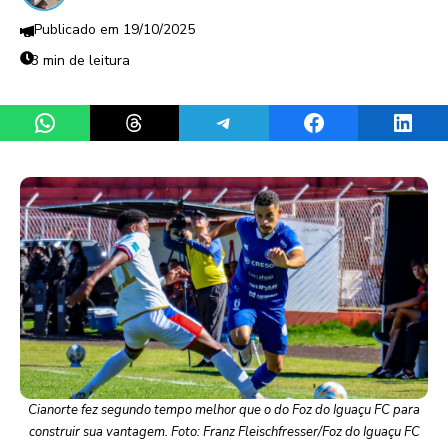
19/10/2025
3 min de leitura
Share on WhatsApp
Share on Threads
Share on Telegram
Share on Facebook
Share 
Cianorte fez segundo tempo melhor que o do Foz do Iguaçu FC para
construir sua vantagem. Foto: Franz Fleischfresser/Foz do Iguaçu FC