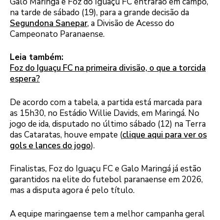
Galo Maringá e Foz do Iguaçu FC entrarão em campo,
na tarde de sábado (19), para a grande decisão da
Segundona Sanepar
, a Divisão de Acesso do
Campeonato Paranaense.
Leia também:
Foz do Iguaçu FC na primeira divisão, o que a torcida
espera?
De acordo com a tabela, a partida está marcada para
as 15h30, no Estádio Willie Davids, em Maringá. No
jogo de ida, disputado no último sábado (12) na Terra
das Cataratas, houve empate (
clique aqui para ver os
gols e lances do jogo
).
Finalistas, Foz do Iguaçu FC e Galo Maringá já estão
garantidos na elite do futebol paranaense em 2026,
mas a disputa agora é pelo título.
A equipe maringaense tem a melhor campanha geral