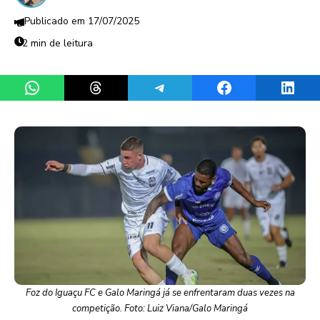
17/07/2025
2 min de leitura
Share on WhatsApp
Share on Threads
Share on Telegram
Share on Facebook
Share 
Foz do Iguaçu FC e Galo Maringá já se enfrentaram duas vezes na
competição. Foto: Luiz Viana/Galo Maringá