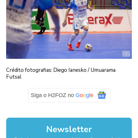
Crédito fotografias: Diego Ianesko / Umuarama
Futsal
Siga o H2FOZ no
G
o
o
g
l
e
Newsletter