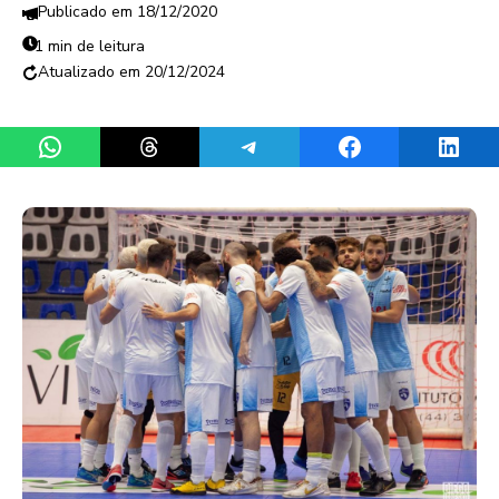
18/12/2020
1 min de leitura
20/12/2024
Share on WhatsApp
Share on Threads
Share on Telegram
Share on Facebook
Share 