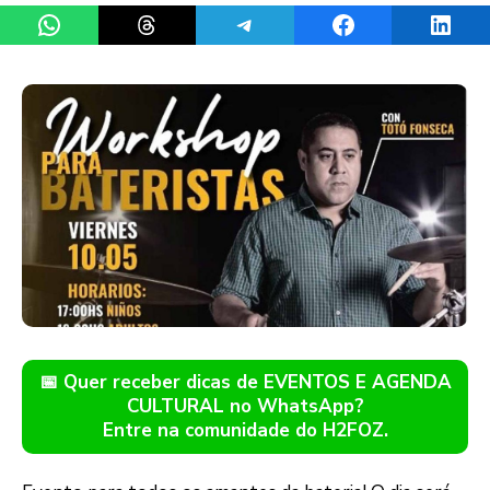
Share on WhatsApp
Share on Threads
Share on Telegram
Share on Facebook
Share 
📅 Quer receber dicas de EVENTOS E AGENDA
CULTURAL no WhatsApp?
Entre na comunidade do H2FOZ.