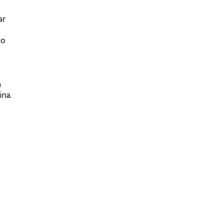
ar
to
m
ina.