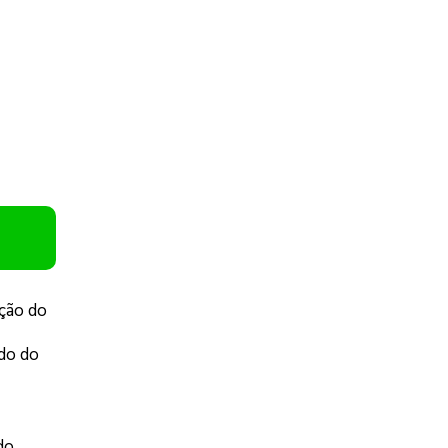
ção do
do do
do