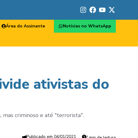
Área do Assinante
Notícias no WhatsApp
ivide ativistas do
mas criminoso e até "terrorista".
04/01/2021
7 min de leitura