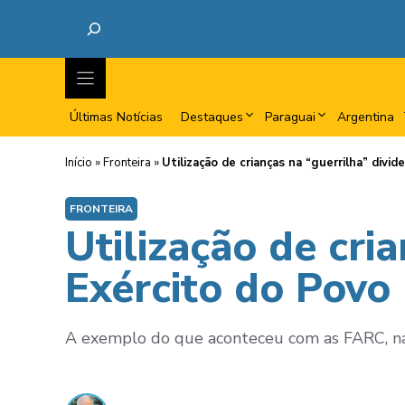
Últimas Notícias
Destaques
Paraguai
Argentina
Início
»
Fronteira
»
Utilização de crianças na “guerrilha” divi
FRONTEIRA
Utilização de cria
Exército do Povo
A exemplo do que aconteceu com as FARC, na C