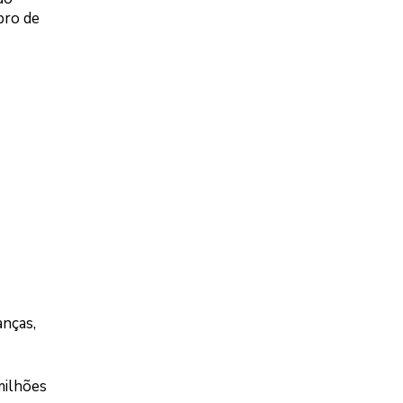
bro de
anças,
milhões