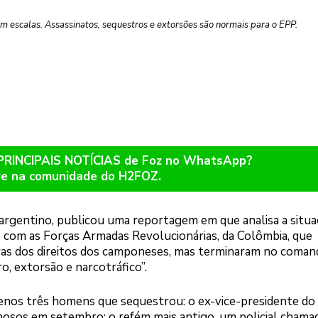
em escalas. Assassinatos, sequestros e extorsões são normais para o EPP.
 PRINCIPAIS NOTÍCIAS de Foz no WhatsApp?
re na comunidade do H2FOZ.
 argentino, publicou uma reportagem em que analisa a situa
 com as Forças Armadas Revolucionárias, da Colômbia, que
as dos direitos dos camponeses, mas terminaram no coman
o, extorsão e narcotráfico”.
os três homens que sequestrou: o ex-vice-presidente do
inosos em setembro; o refém mais antigo, um policial chama