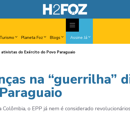
Turismo
Planeta Foz
Blogs
Assine Já
de ativistas do Exército do Povo Paraguaio
nças na “guerrilha” d
 Paraguaio
olômbia, o EPP já nem é considerado revolucionários, 