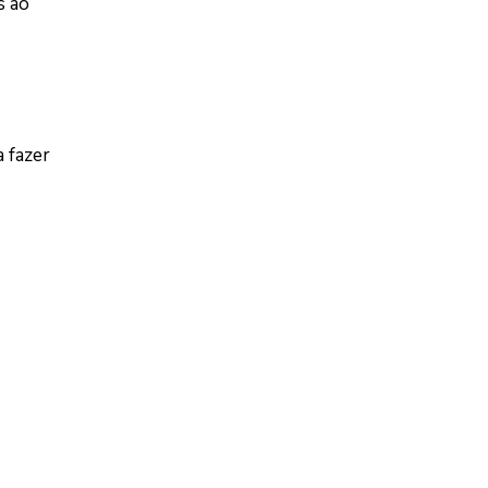
s ao
 fazer