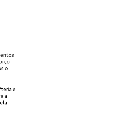
mentos
forço
os o
teria e
ra a
ela