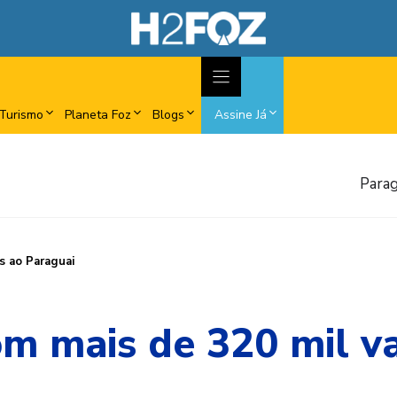
Turismo
Planeta Foz
Blogs
Assine Já
Parag
as ao Paraguai
om mais de 320 mil v