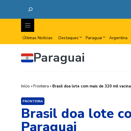
Últimas Notícias
Destaques
Paraguai
Argentina
Paraguai
Início
»
Fronteira
»
Brasil doa lote com mais de 320 mil vacin
FRONTEIRA
Brasil doa lote c
Paraguai