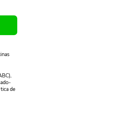
cinas
ABC),
lado-
tica de