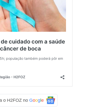
ga o H2FOZ no
G
o
o
g
l
e