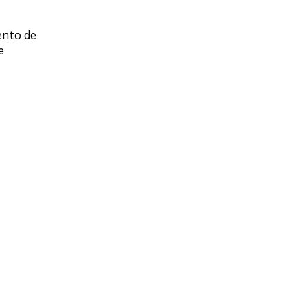
ento de
e