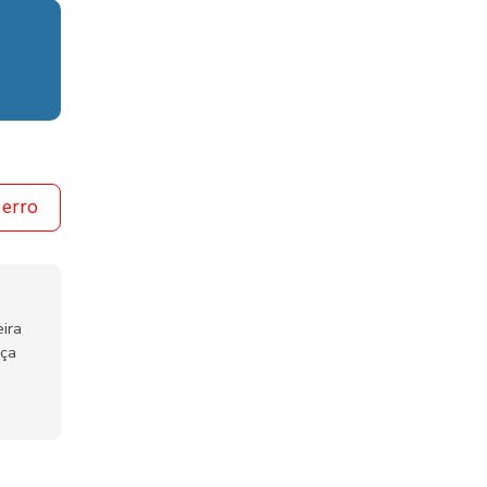
 erro
ira
nça