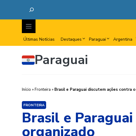
Últimas Notícias
Destaques
Paraguai
Argentina
Paraguai
Início
»
Fronteira
»
Brasil e Paraguai discutem ações contra o
FRONTEIRA
Brasil e Paraguai
organizado