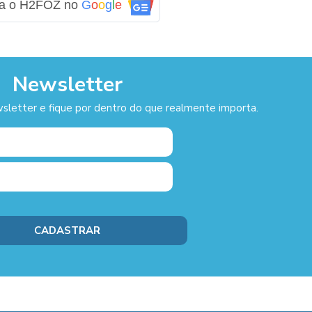
ga o H2FOZ no
G
o
o
g
l
e
Newsletter
sletter e fique por dentro do que realmente importa.