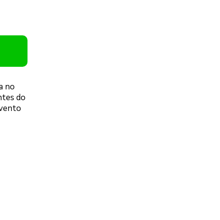
a no
ntes do
evento