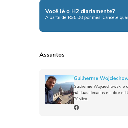
Você lê o H2 diariamente?
A partir de R$5,00 por mês. Cancele quan
Assuntos
Guilherme Wojciechow
Guilherme Wojciechowski é c
há duas décadas e cobre edit
Pública.