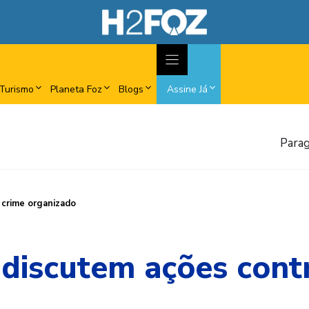
Turismo
Planeta Foz
Blogs
Assine Já
Parag
 crime organizado
 discutem ações cont