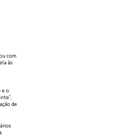
gou com
ela às
 e o
nte”,
tação de
ários
a