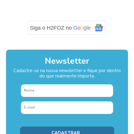
Siga o H2FOZ no
G
o
o
g
l
e
Newsletter
Cadastre-se na nossa newsletter e fique por dentro
do que realmente importa.