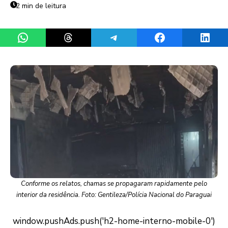
2 min de leitura
Share on WhatsApp
Share on Threads
Share on Telegram
Share on Facebook
Share 
Conforme os relatos, chamas se propagaram rapidamente pelo
interior da residência. Foto: Gentileza/Polícia Nacional do Paraguai