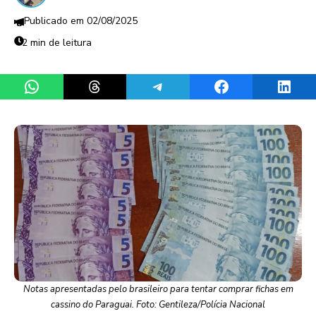
02/08/2025
2 min de leitura
Share on WhatsApp
Share on Threads
Share on Telegram
Share on Facebook
Share 
Notas apresentadas pelo brasileiro para tentar comprar fichas em
cassino do Paraguai. Foto: Gentileza/Polícia Nacional