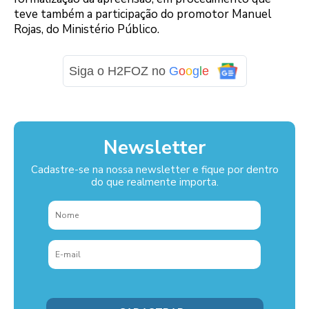
teve também a participação do promotor Manuel
Rojas, do Ministério Público.
Siga o H2FOZ no
G
o
o
g
l
e
Newsletter
Cadastre-se na nossa newsletter e fique por dentro
do que realmente importa.