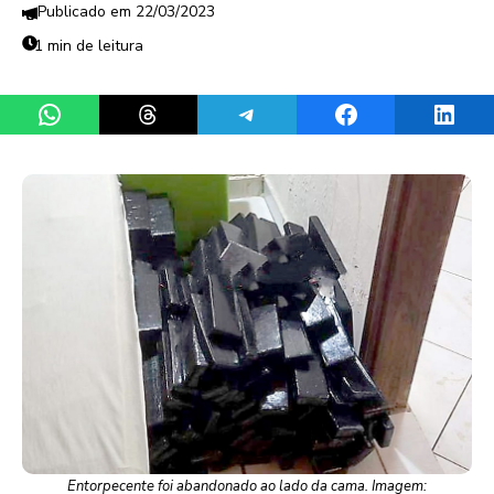
22/03/2023
1 min de leitura
Share on WhatsApp
Share on Threads
Share on Telegram
Share on Facebook
Share 
Entorpecente foi abandonado ao lado da cama. Imagem: