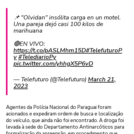
📌 "Olvidan" insólita carga en un motel.
Una pareja dejó casi 100 kilos de
marihuana
🔴EN VIVO:
https://t.co/pASLMhm15D
#TelefuturoP
y
#TelediarioPy
pic.twitter.com/yhhgX5P6vD
— Telefuturo (@Telefuturo)
March 21,
2023
Agentes da Polícia Nacional do Paraguai foram
acionados e expediram ordem de busca e localização
do veículo, que ainda não foi encontrado. A droga foi
levada à sede do Departamento Antinarcóticos para
formalização da apreensão, em procedimento que