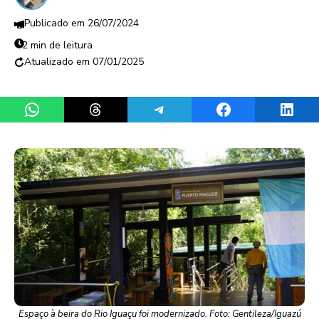
26/07/2024
2 min de leitura
07/01/2025
Share on WhatsApp
Share on Threads
Share on Telegram
Share on Facebook
Share 
Espaço à beira do Rio Iguaçu foi modernizado. Foto: Gentileza/Iguazú