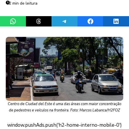
2 min de leitura
Share on WhatsApp
Share on Threads
Share on Telegram
Share on Facebook
Share 
Centro de Ciudad del Este é uma das áreas com maior concentração
de pedestres e veículos na fronteira. Foto: Marcos Labanca/H2FOZ