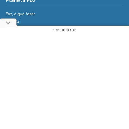
Planeta Foz
Foz, o que fazer
Diga Aí
É da Vida
PUBLICIDADE
Utilizamos cookies essenciais e tecnologias semelhantes de
Vidas do Iguaçu
acordo com a nossa Política de Privacidade e, ao continuar
navegando, você concorda com estas condições.
História
Cultura
ACEITAR
Política de privacidade
Veja também
Assine | PIX
Assine | Cartão de crédito
Doe qualquer valor
Clube de Vantagens
Atrativos