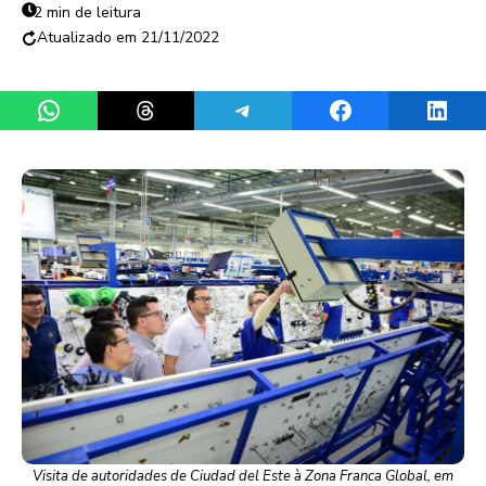
2 min de leitura
21/11/2022
Share on WhatsApp
Share on Threads
Share on Telegram
Share on Facebook
Share 
Visita de autoridades de Ciudad del Este à Zona Franca Global, em