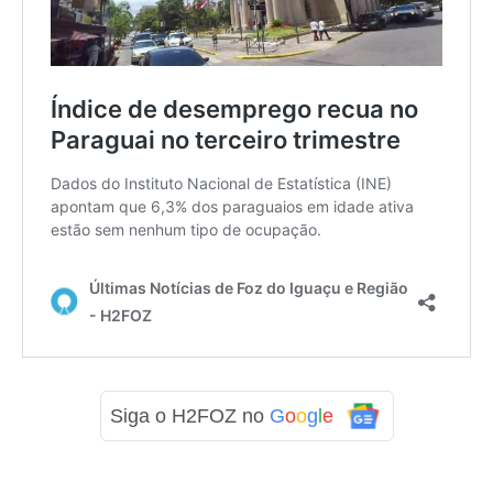
Siga o H2FOZ no
G
o
o
g
l
e