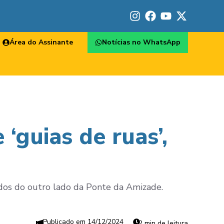
Área do Assinante
Notícias no WhatsApp
‘guias de ruas’,
dos do outro lado da Ponte da Amizade.
14/12/2024
2 min de leitura