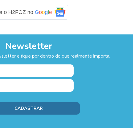
ga o H2FOZ no
G
o
o
g
l
e
Newsletter
sletter e fique por dentro do que realmente importa.