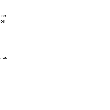
e no
dos
pras
s