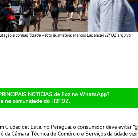
utação e confiabilidade – foto ilustrativa: Marcos Labanca/H2FOZ arquivo
 PRINCIPAIS NOTÍCIAS de Foz no WhatsApp?
re na comunidade do H2FOZ.
m Ciudad del Este, no Paraguai, o consumidor deve evitar “g
 é da
Câmara Técnica de Comércio e Serviços
da cidade vizi