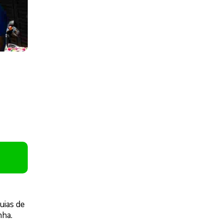
uias de
nha.