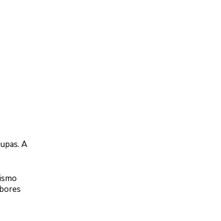
oupas. A
rismo
abores