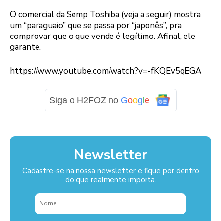
O comercial da Semp Toshiba (veja a seguir) mostra
um “paraguaio” que se passa por “japonês”, pra
comprovar que o que vende é legítimo. Afinal, ele
garante.
https://www.youtube.com/watch?v=-fKQEv5qEGA
Siga o H2FOZ no
G
o
o
g
l
e
Newsletter
Cadastre-se na nossa newsletter e fique por dentro
do que realmente importa.