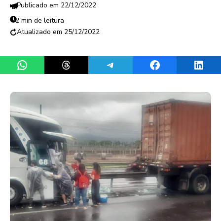
22/12/2022
2 min de leitura
25/12/2022
Share on WhatsApp
Share on Threads
Share on Telegram
Share on Facebook
Share 