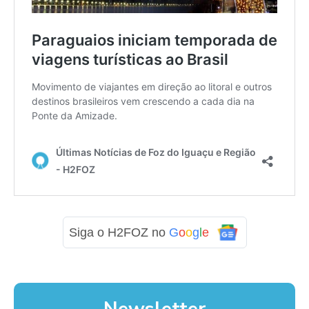
Siga o H2FOZ no
G
o
o
g
l
e