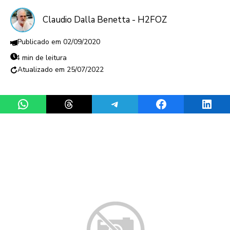
Claudio Dalla Benetta - H2FOZ
02/09/2020
4 min de leitura
25/07/2022
Share on WhatsApp
Share on Threads
Share on Telegram
Share on Facebook
Share 