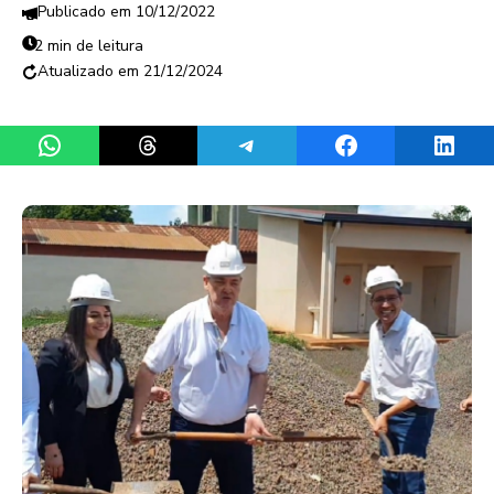
10/12/2022
2 min de leitura
21/12/2024
Share on WhatsApp
Share on Threads
Share on Telegram
Share on Facebook
Share 