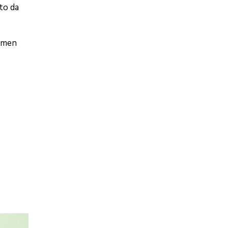
to da
armen