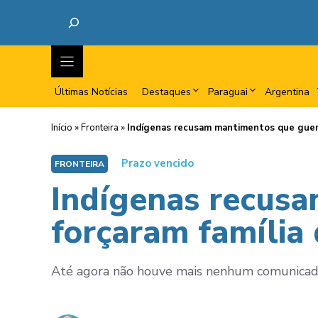
Últimas Notícias
Destaques
Paraguai
Argentina
Início
»
Fronteira
»
Indígenas recusam mantimentos que guerri
Prazo vencido
FRONTEIRA
Indígenas recusa
forçaram família
Até agora não houve mais nenhum comunicado