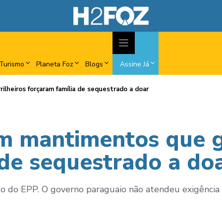
Turismo
Planeta Foz
Blogs
Assine Já
lheiros forçaram família de sequestrado a doar
m mantimentos que g
 de sequestrado a do
 do EPP. O governo paraguaio não atendeu exigência d