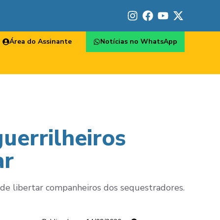
Área do Assinante
Notícias no WhatsApp
uerrilheiros
ar
e libertar companheiros dos sequestradores.