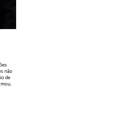
ções
es não
io de
irmou.