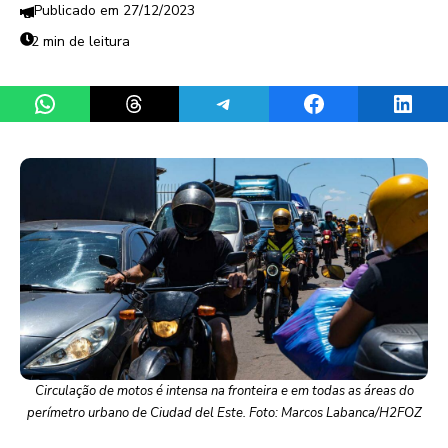
27/12/2023
2 min de leitura
Share on WhatsApp
Share on Threads
Share on Telegram
Share on Facebook
Share 
Circulação de motos é intensa na fronteira e em todas as áreas do
perímetro urbano de Ciudad del Este. Foto: Marcos Labanca/H2FOZ