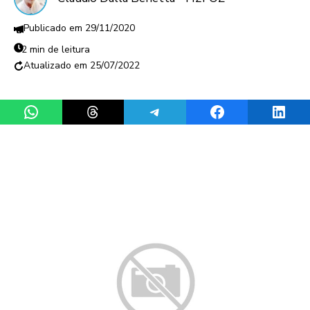
29/11/2020
2 min de leitura
25/07/2022
Share on WhatsApp
Share on Threads
Share on Telegram
Share on Facebook
Share 