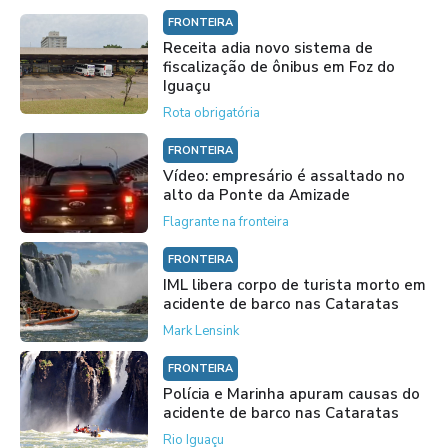
FRONTEIRA
Receita adia novo sistema de
fiscalização de ônibus em Foz do
Iguaçu
Rota obrigatória
FRONTEIRA
Vídeo: empresário é assaltado no
alto da Ponte da Amizade
Flagrante na fronteira
FRONTEIRA
IML libera corpo de turista morto em
acidente de barco nas Cataratas
Mark Lensink
FRONTEIRA
Polícia e Marinha apuram causas do
acidente de barco nas Cataratas
Rio Iguaçu