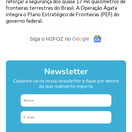
reforçar a segurança dos quase 17 mil quilômetros de
fronteiras terrestres do Brasil. A Operação Ágata
integra o Plano Estratégico de Fronteiras (PEF) do
governo federal.
Siga o H2FOZ no
G
o
o
g
l
e
Newsletter
Cadastre-se na nossa newsletter e fique por dentro
do que realmente importa.