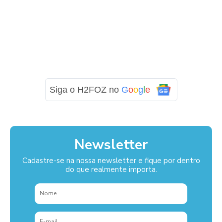
Siga o H2FOZ no
G
o
o
g
l
e
Newsletter
Cadastre-se na nossa newsletter e fique por dentro
do que realmente importa.