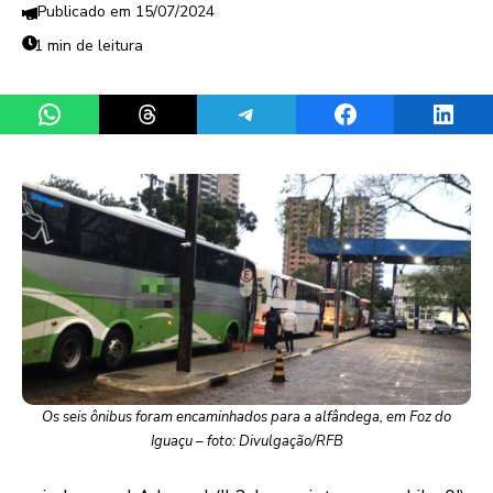
15/07/2024
1 min de leitura
Share on WhatsApp
Share on Threads
Share on Telegram
Share on Facebook
Share 
Os seis ônibus foram encaminhados para a alfândega, em Foz do
Iguaçu – foto: Divulgação/RFB