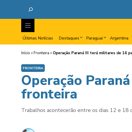
Últimas Notícias
Destaques
Paraguai
Argentina
Início
»
Fronteira
»
Operação Paraná III terá militares de 16 pa
FRONTEIRA
Operação Paraná I
fronteira
Trabalhos acontecerão entre os dias 12 e 18 d