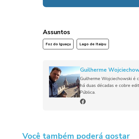
Assuntos
Foz do Iguaçu
Lago de Itaipu
Guilherme Wojciechow
Guilherme Wojciechowski é c
há duas décadas e cobre edit
Pública.
Você também poderá gostar