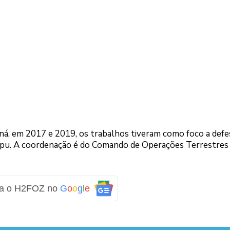
ná, em 2017 e 2019, os trabalhos tiveram como foco a defe
taipu. A coordenação é do Comando de Operações Terrestres
ga o H2FOZ no
G
o
o
g
l
e