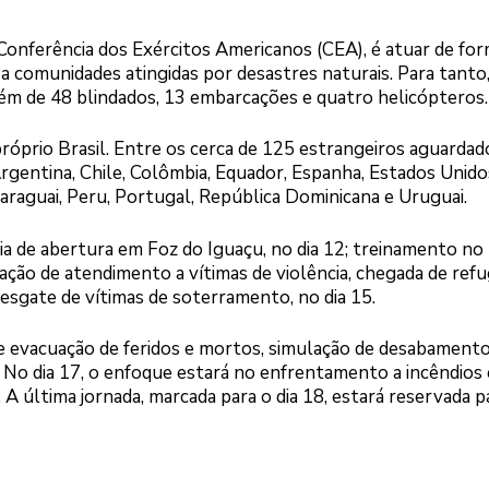
 Conferência dos Exércitos Americanos (CEA), é atuar de fo
 comunidades atingidas por desastres naturais. Para tanto,
 além de 48 blindados, 13 embarcações e quatro helicópteros.
próprio Brasil. Entre os cerca de 125 estrangeiros aguardad
Argentina, Chile, Colômbia, Equador, Espanha, Estados Unido
araguai, Peru, Portugal, República Dominicana e Uruguai.
a de abertura em Foz do Iguaçu, no dia 12; treinamento no
lação de atendimento a vítimas de violência, chegada de ref
 resgate de vítimas de soterramento, no dia 15.
de evacuação de feridos e mortos, simulação de desabament
 No dia 17, o enfoque estará no enfrentamento a incêndios 
A última jornada, marcada para o dia 18, estará reservada p