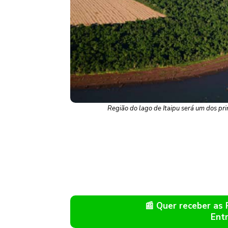
Região do lago de Itaipu será um dos pr
📰 Quer receber as
Ent