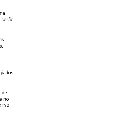
rma
 serão
os
s,
ugiados
o de
e no
ara a