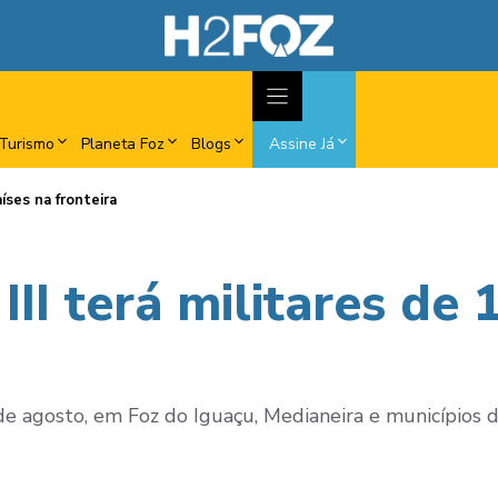
Turismo
Planeta Foz
Blogs
Assine Já
íses na fronteira
II terá militares de 
e agosto, em Foz do Iguaçu, Medianeira e municípios da