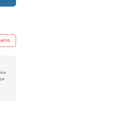
 erro
ira
nça