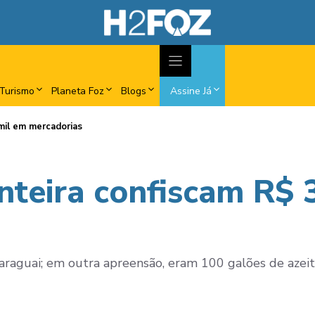
Turismo
Planeta Foz
Blogs
Assine Já
mil em mercadorias
nteira confiscam R$ 
araguai; em outra apreensão, eram 100 galões de azeit