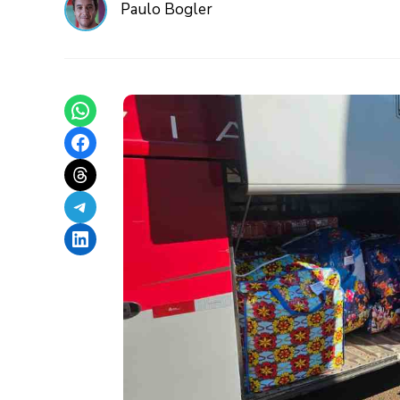
Paulo Bogler
Share on WhatsApp
Share on Facebook
Share on Threads
Share on Telegram
Share on LinkedIn