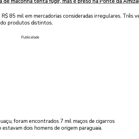
 de maconha tenta fugir, mas é preso na Ponte da Amiza
 R$ 85 mil em mercadorias consideradas irregulares. Três v
do produtos distintos.
Publicidade
guaçu, foram encontrados 7 mil maços de cigarros
o estavam dois homens de origem paraguaia.