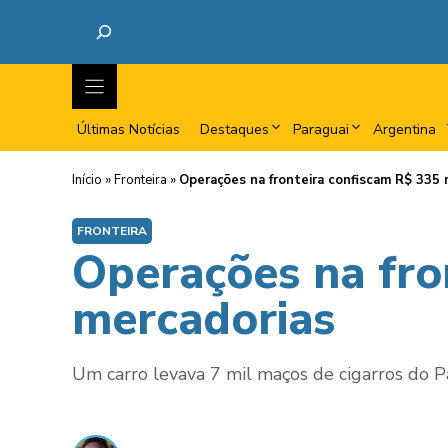
Últimas Notícias
Destaques
Paraguai
Argentina
Início
»
Fronteira
»
Operações na fronteira confiscam R$ 335 
FRONTEIRA
Operações na fro
mercadorias
Um carro levava 7 mil maços de cigarros do P