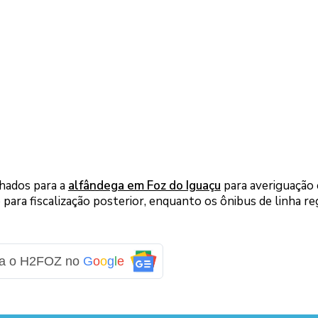
hados para a
alfândega em Foz do Iguaçu
para averiguação 
 para fiscalização posterior, enquanto os ônibus de linha re
ga o H2FOZ no
G
o
o
g
l
e