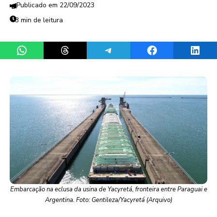
22/09/2023
3 min de leitura
Share on WhatsApp
Share on Threads
Share on Telegram
Share on Facebook
Share 
Embarcação na eclusa da usina de Yacyretá, fronteira entre Paraguai e
Argentina. Foto: Gentileza/Yacyretá (Arquivo)