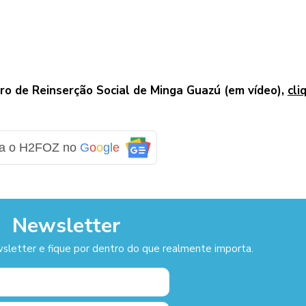
tro de Reinserção Social de Minga Guazú (em vídeo),
cli
ga o H2FOZ no
G
o
o
g
l
e
Newsletter
sletter e fique por dentro do que realmente importa.