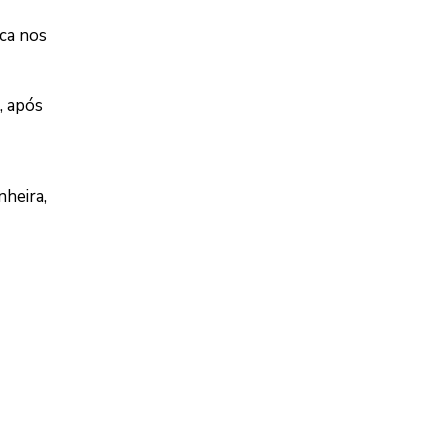
ca nos
, após
heira,