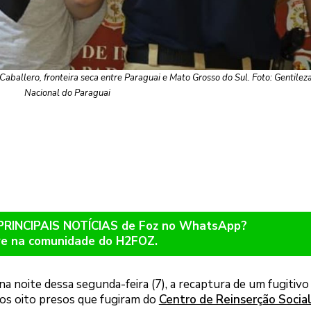
Caballero, fronteira seca entre Paraguai e Mato Grosso do Sul. Foto: Gentileza
Nacional do Paraguai
 PRINCIPAIS NOTÍCIAS de Foz no WhatsApp?
re na comunidade do H2FOZ.
na noite dessa segunda-feira (7), a recaptura de um fugitivo
dos oito presos que fugiram do
Centro de Reinserção Socia