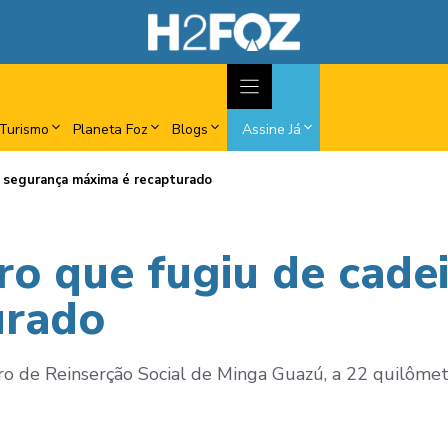
Turismo
Planeta Foz
Blogs
Assine Já
de segurança máxima é recapturado
iro que fugiu de cad
urado
ro de Reinserção Social de Minga Guazú, a 22 quilôme