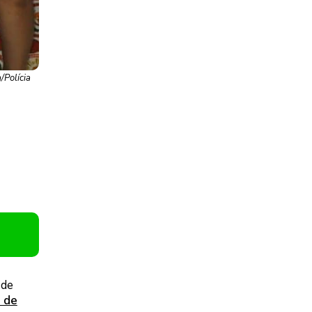
/Polícia
 de
l de