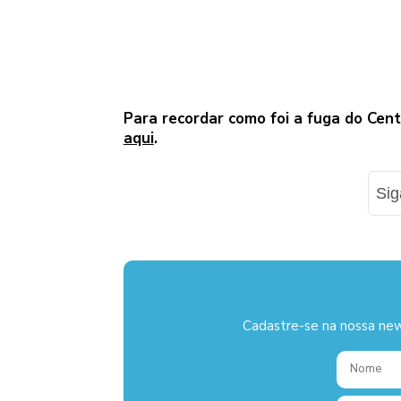
Para recordar como foi a fuga do Cen
aqui
.
Si
Cadastre-se na nossa new