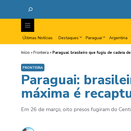
Últimas Notícias
Destaques
Paraguai
Argentina
Início
»
Fronteira
»
Paraguai: brasileiro que fugiu de cadeia 
FRONTEIRA
Paraguai: brasile
máxima é recapt
Em 26 de março, oito presos fugiram do Cent