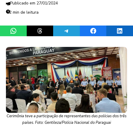
27/01/2024
2 min de leitura
Share on WhatsApp
Share on Threads
Share on Telegram
Share on Facebook
Share 
Cerimônia teve a participação de representantes das polícias dos três
países. Foto: Gentileza/Polícia Nacional do Paraguai