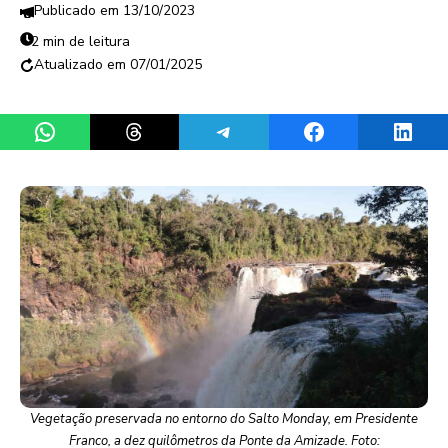
13/10/2023
2 min de leitura
07/01/2025
Share on WhatsApp
Share on Threads
Share on Telegram
Share on Facebook
Share 
Vegetação preservada no entorno do Salto Monday, em Presidente
Franco, a dez quilômetros da Ponte da Amizade. Foto: