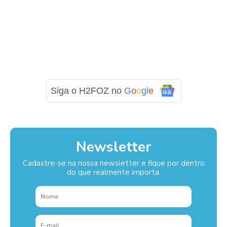
Siga o H2FOZ no
G
o
o
g
l
e
Newsletter
Cadastre-se na nossa newsletter e fique por dentro
do que realmente importa.