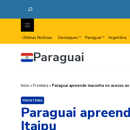
Últimas Notícias
Destaques
Paraguai
Argentina
Paraguai
Início
»
Fronteira
»
Paraguai apreende maconha no acesso ao 
FRONTEIRA
Paraguai apreend
Itaipu