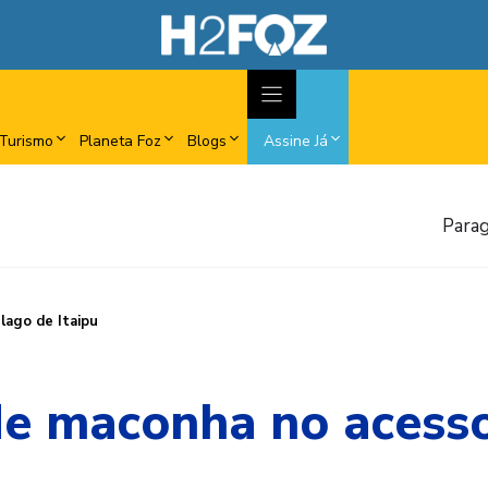
Turismo
Planeta Foz
Blogs
Assine Já
Parag
lago de Itaipu
e maconha no acesso