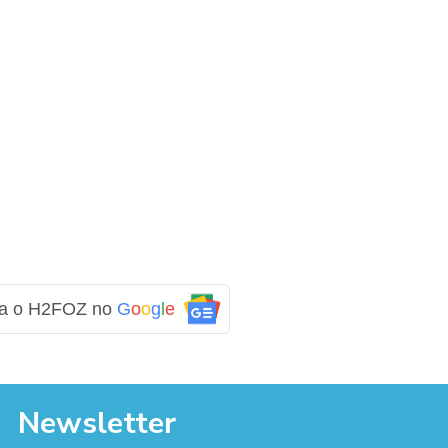
ga o H2FOZ no
G
o
o
g
l
e
Newsletter