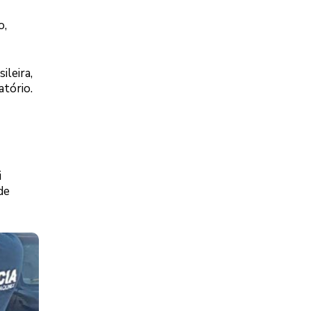
o,
ileira,
atório.
i
de