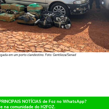
egada em um porto clandestino. Foto: Gentileza/Senad
 PRINCIPAIS NOTÍCIAS de Foz no WhatsApp?
re na comunidade do H2FOZ.