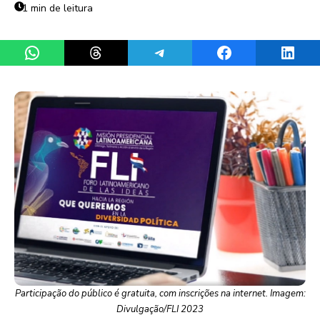
1 min de leitura
Share on WhatsApp
Share on Threads
Share on Telegram
Share on Facebook
Share 
Participação do público é gratuita, com inscrições na internet. Imagem:
Divulgação/FLI 2023