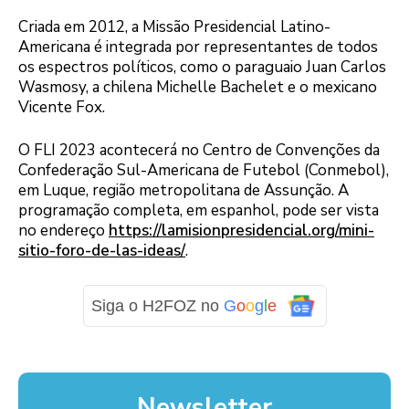
Criada em 2012, a Missão Presidencial Latino-
Americana é integrada por representantes de todos
os espectros políticos, como o paraguaio Juan Carlos
Wasmosy, a chilena Michelle Bachelet e o mexicano
Vicente Fox.
O FLI 2023 acontecerá no Centro de Convenções da
Confederação Sul-Americana de Futebol (Conmebol),
em Luque, região metropolitana de Assunção. A
programação completa, em espanhol, pode ser vista
no endereço
https://lamisionpresidencial.org/mini-
sitio-foro-de-las-ideas/
.
Siga o H2FOZ no
G
o
o
g
l
e
Newsletter