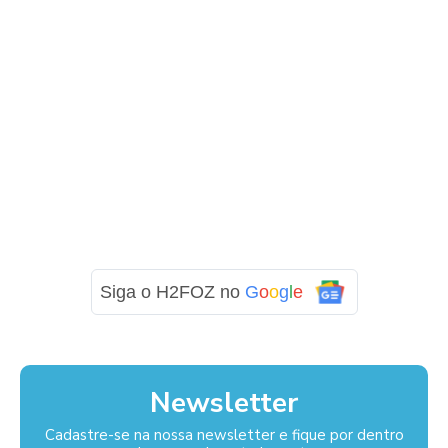
Siga o H2FOZ no
G
o
o
g
l
e
Newsletter
Cadastre-se na nossa newsletter e fique por dentro