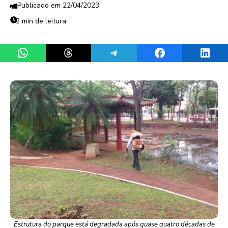
22/04/2023
2 min de leitura
Share on WhatsApp
Share on Threads
Share on Telegram
Share on Facebook
Share 
Estrutura do parque está degradada após quase quatro décadas de