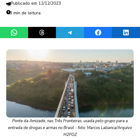
12/12/2023
3 min de leitura
Share on WhatsApp
Share on Threads
Share on Telegram
Share on Facebook
Share 
Ponte da Amizade, nas Três Fronteiras, usada pelo grupo para a
entrada de drogas e armas no Brasil - foto: Marcos Labanca/Arquivo
H2FOZ