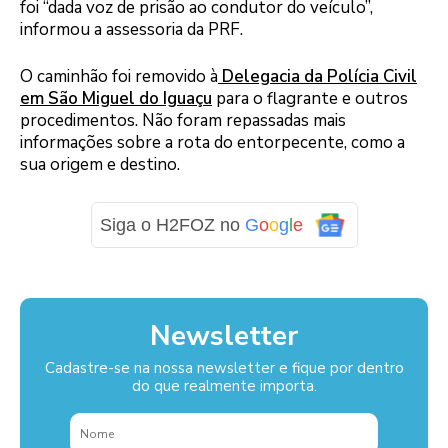
foi “dada voz de prisão ao condutor do veículo”,
informou a assessoria da PRF.
O caminhão foi removido à
Delegacia da Polícia Civil
em São Miguel do Iguaçu
para o flagrante e outros
procedimentos. Não foram repassadas mais
informações sobre a rota do entorpecente, como a
sua origem e destino.
Siga o H2FOZ no
G
o
o
g
l
e
Newsletter
Cadastre-se na nossa newsletter e fique por dentro
do que realmente importa.