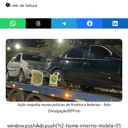
2 min de leitura
Share on WhatsApp
Share on Threads
Share on Telegram
Share on Facebook
Share 
Ação conjunta reuniu policias de frontira e federais - foto:
Divulgação/BPFron