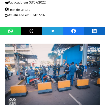
08/07/2022
2 min de leitura
03/01/2025
Share on WhatsApp
Share on Threads
Share on Telegram
Share on Facebook
Share 