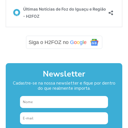
Siga o H2FOZ no
G
o
o
g
l
e
Newsletter
Cadastre-se na nossa newsletter e fique por dentro
do que realmente importa.