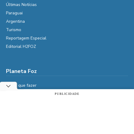
Últimas Notícias
Paraguai
Argentina
Turismo
Reportagem Especial
Editorial H2FOZ
Planeta Foz
Foz, o que fazer
Diga Aí
PUBLICIDADE
Utilizamos cookies essenciais e tecnologias semelhantes de
É da Vida
acordo com a nossa Política de Privacidade e, ao continuar
navegando, você concorda com estas condições.
Vidas do Iguaçu
História
ACEITAR
Política de privacidade
Cultura