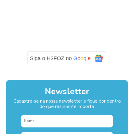
Siga o H2FOZ no
G
o
o
g
l
e
Newsletter
Cadastre-se na nossa newsletter e fique por dentro
do que realmente importa.