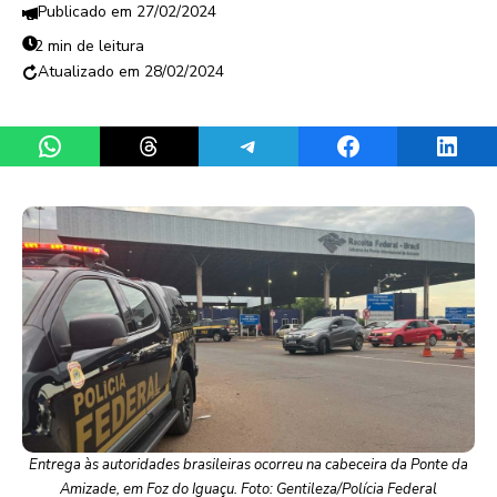
27/02/2024
2 min de leitura
28/02/2024
Share on WhatsApp
Share on Threads
Share on Telegram
Share on Facebook
Share 
Entrega às autoridades brasileiras ocorreu na cabeceira da Ponte da
Amizade, em Foz do Iguaçu. Foto: Gentileza/Polícia Federal