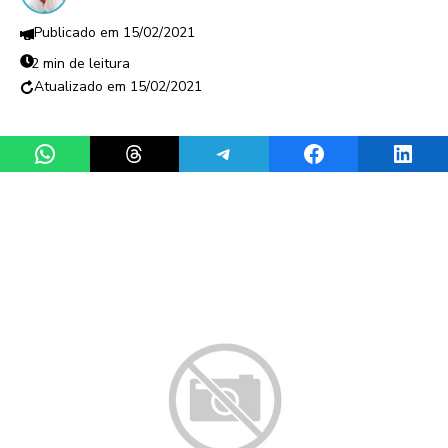
15/02/2021
2 min de leitura
15/02/2021
Share on WhatsApp
Share on Threads
Share on Telegram
Share on Facebook
Share 