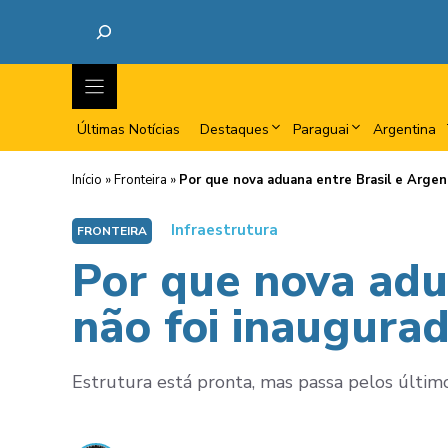
Últimas Notícias
Destaques
Paraguai
Argentina
Início
»
Fronteira
»
Por que nova aduana entre Brasil e Argent
Infraestrutura
FRONTEIRA
Por que nova adu
não foi inaugura
Estrutura está pronta, mas passa pelos últi