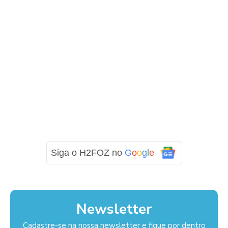
Siga o H2FOZ no
G
o
o
g
l
e
Newsletter
Cadastre-se na nossa newsletter e fique por dentro