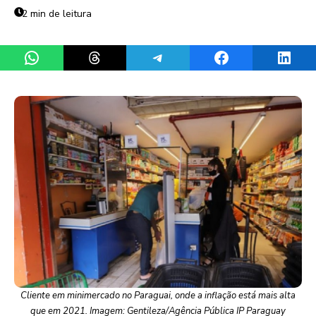
2 min de leitura
Share on WhatsApp
Share on Threads
Share on Telegram
Share on Facebook
Share 
Cliente em minimercado no Paraguai, onde a inflação está mais alta
que em 2021. Imagem: Gentileza/Agência Pública IP Paraguay