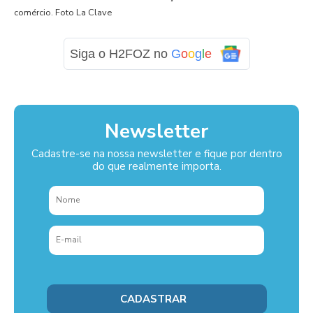
comércio. Foto La Clave
Siga o H2FOZ no
G
o
o
g
l
e
Newsletter
Cadastre-se na nossa newsletter e fique por dentro
do que realmente importa.