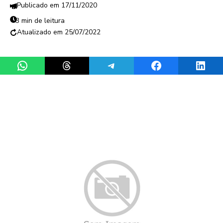
17/11/2020
3 min de leitura
25/07/2022
Share on WhatsApp
Share on Threads
Share on Telegram
Share on Facebook
Share 